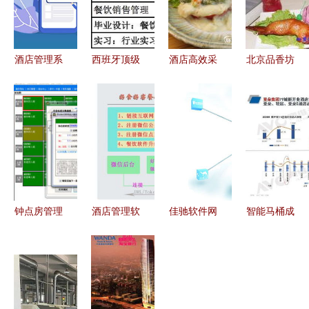
酒店管理系
西班牙顶级
酒店高效采
北京品香坊
统程序2B
酒店管理硕
购指南 速
餐饮管理有
论文 整合
士项目开放
食饭批发厂
限责任公司
餐饮管理模
申请，餐饮
家与价格信
专业餐饮管
块的毕业设
管理方向备
息平台一览
理助力披
计实现
受瞩目
萨、鸡翅包
饭与烤猪蹄
创业加盟
钟点房管理
酒店管理软
佳驰软件网
智能马桶成
现代酒店管
件选购指南
客通 实现
酒店新宠
理系统中的
价格、报价
OTA订单与
百万客房背
高效运营策
与批发策略
酒店及餐饮
后的品质升
略
解析
管理系统无
级与科技体