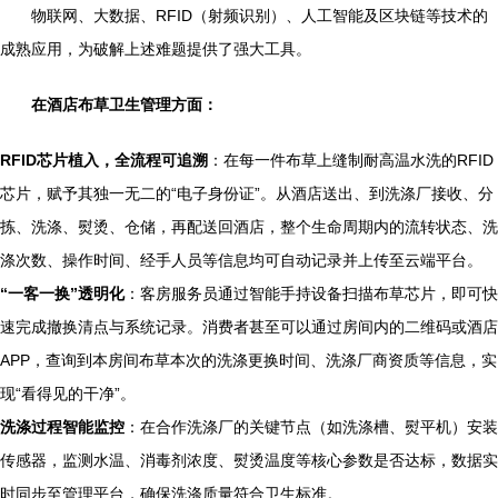
物联网、大数据、RFID（射频识别）、人工智能及区块链等技术的
成熟应用，为破解上述难题提供了强大工具。
在酒店布草卫生管理方面：
RFID芯片植入，全流程可追溯
：在每一件布草上缝制耐高温水洗的RFID
芯片，赋予其独一无二的“电子身份证”。从酒店送出、到洗涤厂接收、分
拣、洗涤、熨烫、仓储，再配送回酒店，整个生命周期内的流转状态、洗
涤次数、操作时间、经手人员等信息均可自动记录并上传至云端平台。
“一客一换”透明化
：客房服务员通过智能手持设备扫描布草芯片，即可快
速完成撤换清点与系统记录。消费者甚至可以通过房间内的二维码或酒店
APP，查询到本房间布草本次的洗涤更换时间、洗涤厂商资质等信息，实
现“看得见的干净”。
洗涤过程智能监控
：在合作洗涤厂的关键节点（如洗涤槽、熨平机）安装
传感器，监测水温、消毒剂浓度、熨烫温度等核心参数是否达标，数据实
时同步至管理平台，确保洗涤质量符合卫生标准。