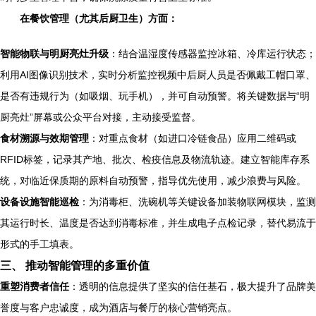
在餐饮管理（尤其后厨卫生）方面：
智能物联与明厨亮灶升级
：结合温湿度传感器监控冰箱、冷库运行状态；
利用AI图像识别技术，实时分析监控视频中后厨人员是否佩戴工帽口罩、
是否有违规行为（如吸烟、玩手机），并可自动预警。将关键数据与“明
厨亮灶”屏幕或公众平台对接，主动接受监督。
食材溯源与效期管理
：对重点食材（如进口冷链食品）应用二维码或
RFID标签，记录其产地、批次、检疫信息及物流轨迹。建立智能库存系
统，对临近保质期的原料自动预警，指导优先使用，减少浪费与风险。
设备设施智能巡检
：为消毒柜、洗碗机等关键设备加装物联网模块，监测
其运行时长、温度是否达到消毒标准，并生成电子点检记录，替代易流于
形式的手工填表。
三、 推动智能管理的多重价值
重塑消费者信任
：透明的信息提供了坚实的信任基石，极大提升了品牌美
誉度与客户忠诚度，成为酒店与餐厅的核心营销亮点。