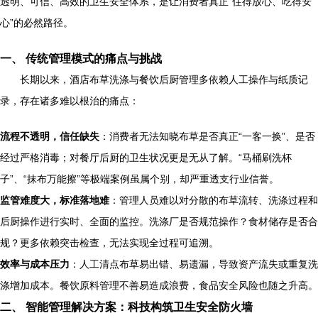
透明、可信、高效的卫生安全体系，是让消费者真正“住得放心、吃得安
心”的必然路径。
一、 传统管理模式的痛点与挑战
长期以来，酒店布草洗涤与餐饮后厨管理多依赖人工操作与纸质记
录，存在诸多难以根治的痛点：
流程不透明，信任缺失
：消费者无法知晓布草是否真正“一客一换”、是否
经过严格消毒；对餐厅后厨的卫生状况更是无从了解。“马桶刷洗杯
子”、“抹布万能擦”等极端案例虽属个别，却严重透支行业信誉。
监管难度大，标准落地难
：管理人员难以对分散的布草流转、洗涤过程和
后厨操作进行实时、全面的监控。洗涤厂是否规范操作？食材储存是否合
规？更多依赖突击检查，无法实现全过程可追溯。
效率与成本压力
：人工清点布草易出错、易遗漏，导致资产流失或重复洗
涤增加成本。餐饮原料管理不善易造成浪费，食品安全风险也随之升高。
二、 智能管理解决方案：科技构筑卫生安全防火墙