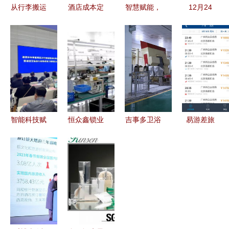
从行李搬运
酒店成本定
智慧赋能，
12月24
到餐饮管理
价法解析
品质升级
日，河南省
酒店服务员
揭秘餐饮价
第七届中国
首家五星级
的多元角色
格背后的管
（上海）国
酒店4D样
与职业发展
理会计智慧
际酒店设备
板店免费开
路径
及用品采购
放，引领餐
交易会引领
饮管理新潮
酒店管理新
流
智能科技赋
恒众鑫锁业
吉事多卫浴
易游差旅
风尚
能，守护酒
Z-ENJOY
成功入围温
APP 企业
店布草与餐
酒店管理指
德姆酒店集
差旅管理新
饮卫生安全
纹密码锁的
团中国区供
选择，酒店
新纪元
OEM贴牌
应商目录
预订更轻松
代工专家
携手共筑卓
越餐饮管理
体验